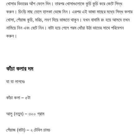
খোসার ভিতরের আঁশ ফেলে দিন। তারপর খোসাগুলোকে কুচি কুচি করে কেটে সিদ্ধ
করুন। চিংড়ি মাছ তেলে হালকা ভেজে নিন। এরপর এই ভাজা মাছের মধ্যে সিদ্ধ কলার
খোসা, পেঁয়াজ কুচি, মরিচ, লবণ দিয়ে ভাজতে থাকুন। যখন বাদামি রং হয়ে আসবে তখন
নামিয়ে নিন এবং বেটে নিন। বাটা হয়ে গেলে গরম ধোঁয়া উঠা ভাতের সাথে পরিবেশন
করুন।
কাঁচা
কলার
দম
যা যা লাগবেঃ
কাঁচা কলা – ৫টা
আলু (নতুন) – ৩০০ গ্রাম
পেঁয়াজ (বাটা) – ২ টেবিল চামচ