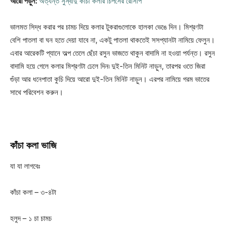
আরো পড়ুন:
অত্যন্ত সুস্বাদু কাঁচা কলার চিপসের রেসিপি
ভালমত সিদ্ধ করার পর চামচ দিয়ে কলার টুকরাগুলোকে হালকা ভেঙে দিন। মিশ্রণটা
বেশি পাতলা বা ঘন হতে দেয়া যাবে না, একটু পাতলা থাকতেই সসপ্যানটা নামিয়ে ফেলুন।
এবার আরেকটি প্যানে অল্প তেলে ছেঁচা রসুন ভাজতে থাকুন বাদামি না হওয়া পর্যন্ত। রসুন
বাদামি হয়ে গেলে কলার মিশ্রণটা ঢেলে দিন৷ দুই-তিন মিনিট নাড়ুন, তারপর ওতে জিরা
গুঁড়া আর ধনেপাতা কুচি দিয়ে আরো দুই-তিন মিনিট নাড়ুন। এরপর নামিয়ে গরম ভাতের
সাথে পরিবেশন করুন।
কাঁচা
কলা
ভাজি
যা যা লাগবেঃ
কাঁচা কলা – ৩-৪টা
হলুদ – ১ চা চামচ