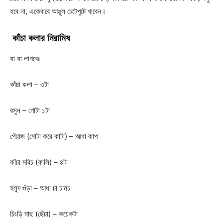
হবে না, একেবারে আঙুল চেটেপুটে খাবেন।
কাঁচা
কলার
নিরামিষ
যা যা লাগবেঃ
কাঁচা কলা – ৩টা
রসুন – গোটা ১টা
পেঁয়াজ (মোটা করে কাটা) – আধা কাপ
কাঁচা মরিচ (ফালি) – ৪টা
হলুদ গুঁড়া – আধা চা চামচ
চিংড়ি মাছ (ছেঁচা) – কয়েকটা