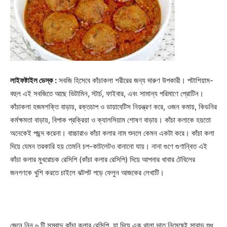
লাইফষ্টাইল ডেস্ক :
সবজি হিসেবে কাঁচাকলা শরীরের জন্য দারুণ উপকারী। পটাশিয়াম-
বহুল এই সবজিতে আছে ভিটামিন, স্টার্চ, ফাইবার, এবং সামান্য পরিমাণে প্রোটিন।
কাঁচাকলা হজমশক্তি বাড়ায়, রক্তচাপ ও ডায়াবেটিস নিয়ন্ত্রণ করে, ওজন কমায়, কিডনির
কর্মক্ষমতা বাড়ায়, বিপাক প্রক্রিয়া ও ক্যালসিয়াম শোষণ বাড়ায়। কাঁচা কলাকে হয়তো
অনেকেই পছন্দ করেনা। বাচ্চারাও কাঁচা কলার নাম শুনলে কেমন একটা করে। কাঁচা কলা
দিয়ে যেমন তরকারি হয় তেমনি চপ-কাটলেটও বানানো যায়। নানা গুণে গুণান্বিত এই
কাঁচা কলার মুখরোচক রেসিপি (কাঁচা কলার রেসিপি) দিয়ে আপনার খাবার টেবিলের
জনগণকে খুশি করতে চাইলে ঝটপট পড়ে ফেলুন আজকের লেখাটি।
জেনে নিন ৬ টি সুস্বাদু কাঁচা কলার রেসিপি, যা দিয়ে এক থালা ভাত নিমেষেই সাবাড় শুধু