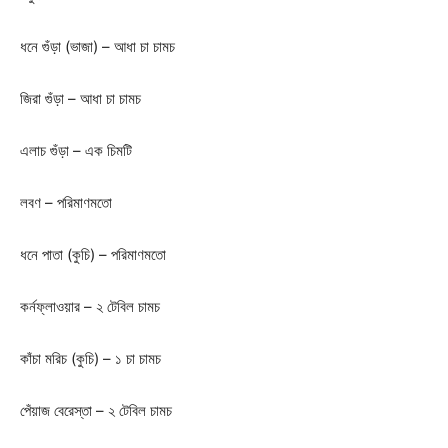
ধনে গুঁড়া (ভাজা) – আধা চা চামচ
জিরা গুঁড়া – আধা চা চামচ
এলাচ গুঁড়া – এক চিমটি
লবণ – পরিমাণমতো
ধনে পাতা (কুচি) – পরিমাণমতো
কর্নফ্লাওয়ার – ২ টেবিল চামচ
কাঁচা মরিচ (কুচি) – ১ চা চামচ
পেঁয়াজ বেরেস্তা – ২ টেবিল চামচ