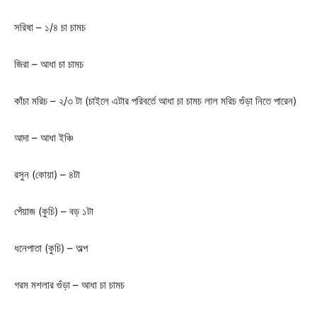
সরিষা – ১/৪ চা চামচ
জিরা – আধা চা চামচ
কাঁচা মরিচ – ২/৩ টা (চাইলে এটার পরিবর্তে আধা চা চামচ লাল মরিচ গুঁড়া নিতে পারেন)
আদা – আধা ইঞ্চি
রসুন (কোয়া) – ৪টা
পেঁয়াজ (কুচি) – বড় ১টা
ধনেপাতা (কুচি) – অল্প
গরম মশলার গুঁড়া – আধা চা চামচ