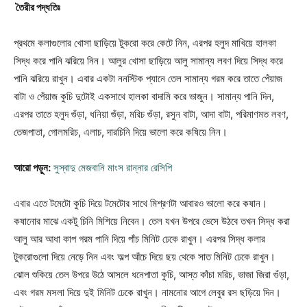
তৈরীর পদ্ধতিঃ
প্রথমে কলাগুলোর খোসা ছাড়িয়ে টুকরো করে কেটে নিন, এরপর হলুদ মাখিয়ে হালকা
সিদ্ধ করে পানি ঝরিয়ে নিন। আলুর খোসা ছাড়িয়ে আলু সামান্য লবণ দিয়ে সিদ্ধ করে
পানি ঝরিয়ে রাখুন। এবার একটা ননস্টিক প্যানে তেল সামান্য গরম করে তাতে পেঁয়াজ
বাটা ও পেঁয়াজ কুচি দুটোই একসাথে হালকা বাদামি করে ভাজুন। সামান্য পানি দিন,
এরপর তাতে হলুদ গুঁড়া, ধনিয়া গুঁড়া, মরিচ গুঁড়া, রসুন বাটা, আদা বাটা, পরিমাণমত লবণ,
তেজপাতা, গোলমরিচ, এলাচ, দারচিনি দিয়ে ভালো করে কষিয়ে নিন।
আরো পড়ুন:
সুস্বাদু মেজবানি মাংস রান্নার রেসিপি
এবার এতে টমেটো কুচি দিয়ে টমেটোর সাথে মিশ্রণটা আবারও ভালো করে কষান।
কষানোর মাঝে একটু চিনি মিশিয়ে নিবেন। তেল যখন উপরে ভেসে উঠবে তখন সিদ্ধ করা
আলু আর আধা কাপ গরম পানি দিয়ে পাঁচ মিনিট ঢেকে রাখুন। এরপর সিদ্ধ কলার
টুকরোগুলো দিয়ে নেড়ে নিন এবং অল্প আঁচে দিয়ে ছয় থেকে সাত মিনিট ঢেকে রাখুন।
ঝোল শুকিয়ে তেল উপরে উঠে আসলে ধনেপাতা কুচি, আস্ত কাঁচা মরিচ, ভাজা জিরা গুঁড়া,
এবং গরম মসলা দিয়ে দুই মিনিট ঢেকে রাখুন। নামনোর আগে লেবুর রস ছড়িয়ে দিন।