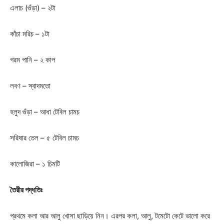
এলাচ (গুঁড়া) – ২টা
কাঁচা মরিচ – ১টা
গরম পানি – ২ কাপ
লবণ – স্বাদমতো
হলুদ গুঁড়া – আধা টেবিল চামচ
সরিষার তেল – ৫ টেবিল চামচ
কালোজিরা – ১ চিমটি
তৈরীর পদ্ধতিঃ
প্রথমে কলা আর আলু খোসা ছাড়িয়ে নিন। এরপর কলা, আলু, টমেটো কেটে ভালো করে