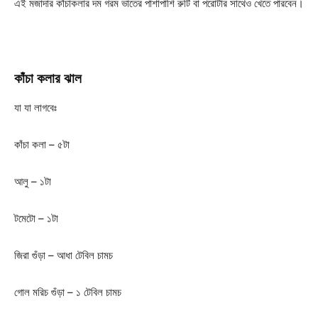
এই মজাদার কাঁচাকলার দম গরম ভাতের পাশাপাশি রুটি বা পরোটার সাথেও খেতে পারবেন।
কাঁচা
কলার
ঝাল
যা যা লাগবেঃ
কাঁচা কলা – ৫টা
আলু – ১টা
টমেটো – ১টা
জিরা গুঁড়া – আধা টেবিল চামচ
গোল মরিচ গুঁড়া – ১ টেবিল চামচ