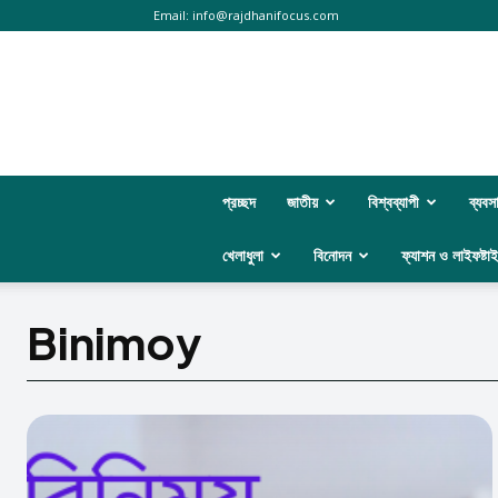
Email:
info@rajdhanifocus.com
প্রচ্ছদ
জাতীয়
বিশ্বব্যাপী
ব্যবস
খেলাধুলা
বিনোদন
ফ্যাশন ও লাইফষ্টা
Binimoy