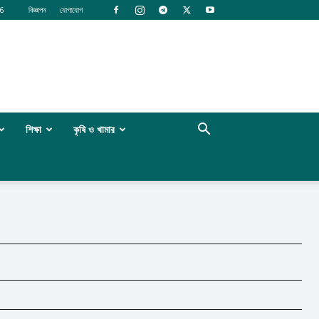
6
বিজ্ঞাপন
যোগাযোগ
শিক্ষা
কৃষি ও খামার