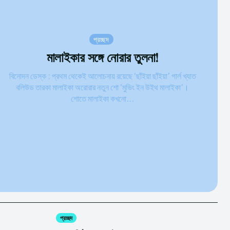
প্রচ্ছদ
মালাইকার সঙ্গে নোরার তুলনা!
বিনোদন ডেস্ক : প্রথম থেকেই আলোচনায় রয়েছে ‘ছাঁইয়া ছাঁইয়া’ গার্ল খ্যাত
বলিউড তারকা মালাইকা অরোরার নতুন শো ‘মুভিং ইন উইথ মালাইকা’।
শোতে মালাইকা কখনো...
প্রচ্ছদ