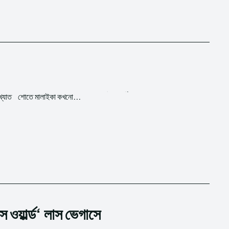
খ্যাত
শোতে মালাইকা কখনো...
স ওয়ার্ল্ড‘ লাস ভেগাসে