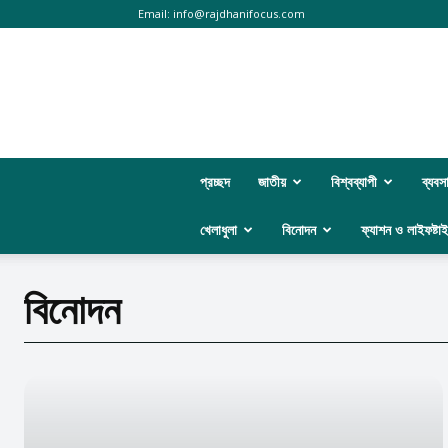
Email:
info@rajdhanifocus.com
প্রচ্ছদ
জাতীয়
বিশ্বব্যাপী
ব্যবস
খেলাধুলা
বিনোদন
ফ্যাশন ও লাইফষ্টা
বিনোদন