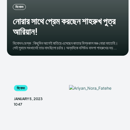
বিনোদন
নোরার সাথে প্রেম করছেন শাহরুখ পুত্র
আরিয়ান!
বিনোদন ডেস্ক : কিছুদিন আগেই মাতিয়ে এসেছেন কাতার বিশ্বকাপ মঞ্চ নোরা ফাতেহি।
সেই সুবাদে সবখানেই তার নাম ছিলো চর্চায়। অন্যদিকে বলিউড বাদশা শাহরুখের বড়...
বিনোদন
JANUARY 5, 2023
1047