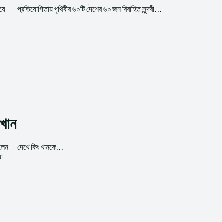
িয়ে
প্রতিযোগিতায় পৃথিবীর ৬০টি দেশের ৬০ জন বিবাহিত সুন্দরী...
।
 খান
লেন
দেখে কিং খানকে...
যা