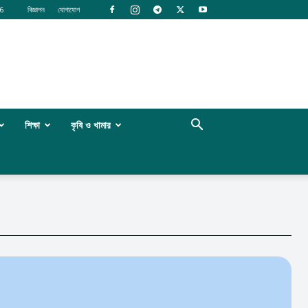
6
বিজ্ঞাপন
যোগাযোগ
শিক্ষা
কৃষি ও খামার