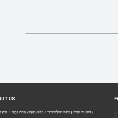
OUT US
F
নী ঢাকা ও আশে পাশের খবরসহ দেশীয় ও আন্তর্জাতিক সংবাদ। লাইভ আপডেট।