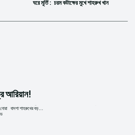
ঘরে মূর্তি : চরম কটাক্ষের মুখে শাহরুখ খান
ত্র আরিয়ান!
 নোরা
বাদশা শাহরুখের বড়...
উড