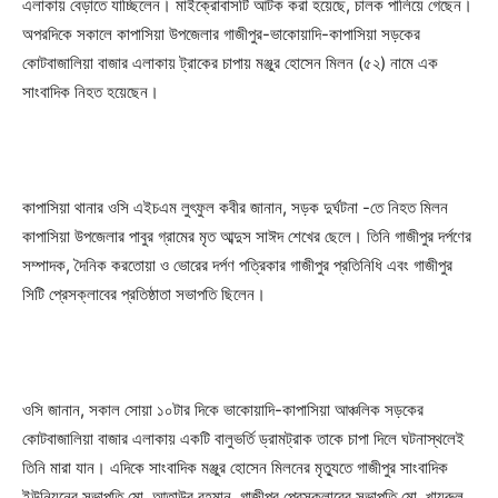
এলাকায় বেড়াতে যাচ্ছিলেন। মাইক্রোবাসটি আটক করা হয়েছে, চালক পালিয়ে গেছেন।
অপরদিকে সকালে কাপাসিয়া উপজেলার গাজীপুর-ভাকোয়াদি-কাপাসিয়া সড়কের
কোটবাজালিয়া বাজার এলাকায় ট্রাকের চাপায় মঞ্জুর হোসেন মিলন (৫২) নামে এক
সাংবাদিক নিহত হয়েছেন।
কাপাসিয়া থানার ওসি এইচএম লুৎফুল কবীর জানান, সড়ক দুর্ঘটনা -তে নিহত মিলন
কাপাসিয়া উপজেলার পাবুর গ্রামের মৃত আব্দুস সাঈদ শেখের ছেলে। তিনি গাজীপুর দর্পণের
সম্পাদক, দৈনিক করতোয়া ও ভোরের দর্পণ পত্রিকার গাজীপুর প্রতিনিধি এবং গাজীপুর
সিটি প্রেসক্লাবের প্রতিষ্ঠাতা সভাপতি ছিলেন।
ওসি জানান, সকাল সোয়া ১০টার দিকে ভাকোয়াদি-কাপাসিয়া আঞ্চলিক সড়কের
কোটবাজালিয়া বাজার এলাকায় একটি বালুভর্তি ড্রামট্রাক তাকে চাপা দিলে ঘটনাস্থলেই
তিনি মারা যান। এদিকে সাংবাদিক মঞ্জুর হোসেন মিলনের মৃত্যুতে গাজীপুর সাংবাদিক
ইউনিয়নের সভাপতি মো. আতাউর রহমান, গাজীপুর প্রেসক্লাবের সভাপতি মো. খায়রুল